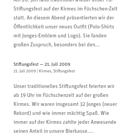
Am 20. Juli fand tradi­tionel wieder unser TG-
Stif­tungs­fest auf der Kirmes im Füchs­chen-Zelt
statt. An diesem Abend präsen­tierten wir der
Öffent­lich­keit unser neues Outfit (Polo-Shirts
mit Jonges-Emblem und Logo). Sie fanden
großen Zuspruch, beson­ders bei den...
Stiftungsfest — 21. Juli 2009
21. Juli 2009
|
Kirmes
,
Stiftungsfest
Unser tradi­tio­nelles Stif­tungs­fest feierten wir
ab 19 Uhr im Füchs­chen­zelt auf der großen
Kirmes. Wir waren insge­samt 32 Jonges (neuer
Rekord) und wie immer mächtig Spaß. Wie
immer auf der Kirmes zahlte jeder Anwe­sende
seinen Anteil in unsere Bier­kasse....