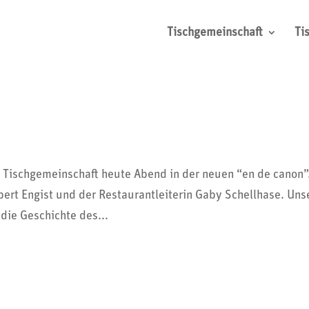
Tischgemeinschaft
Ti
 Tisch­ge­mein­schaft heute Abend in der neuen “en de canon”
t Engist und der Restau­rant­lei­terin Gaby Schell­hase. Uns
 die Geschichte des...