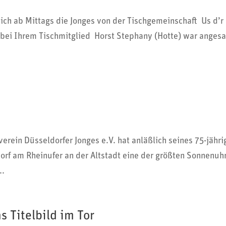
h ab Mittags die Jonges von der Tisch­ge­mein­schaft Us d’r
bei Ihrem Tisch­mit­glied Horst Stephany (Hotte) war ange­sa
erein Düsseldorfer Jonges e.V. hat anläßlich seines 75-jähr
orf am Rhein­ufer an der Altstadt eine der größten Sonnen­uh
..
s Titelbild im Tor