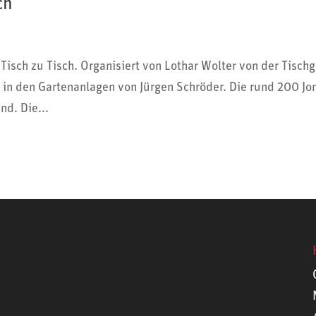
ch
Tisch zu Tisch. Orga­ni­siert von Lothar Wolter von der Tisch­g
 in den Garten­an­lagen von Jürgen Schröder. Die rund 200 Jo
nd. Die...