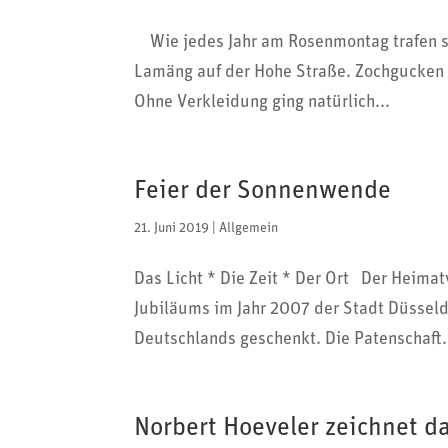
Wie jedes Jahr am Rosen­montag trafen sic
Lamäng auf der Hohe Straße. Zoch­gu­cken 
Ohne Verklei­dung ging natür­lich...
Feier der Sonnenwende
21. Juni 2019
|
Allgemein
Das Licht * Die Zeit * Der Ort Der Heimat­v
Jubiläums im Jahr 2007 der Stadt Düsseld
Deutsch­lands geschenkt. Die Paten­schaft.
Norbert Hoeveler zeichnet da