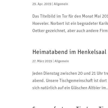
29. Apr. 2019
|
Allgemein
Das Titel­bild im Tor für den Monat Mai 2
Hoeveler. Norbert ist ein begna­deter Kari­
Oetker gezeichnet, aber auch andere Firme
Heimatabend im Henkelsaal
27. März 2019
|
Allgemein
Jeden Dienstag zwischen 20 und 21 Uhr tre
abend. Unsere Tisch­ge­mein­schaft ist dort
sich natür­lich auf ein Gläs­chen Altbier im.