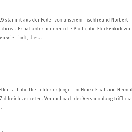
019 stammt aus der Feder von unserem Tisch­freund Norbert
ka­tu­rist. Er hat unter anderem die Paula, die Fleckenkuh von
n wie Lindt, das...
ffen sich die Düssel­dorfer Jonges im Henkel­saal zum Heima
 Zahl­reich vertreten. Vor und nach der Versamm­lung trifft m
..