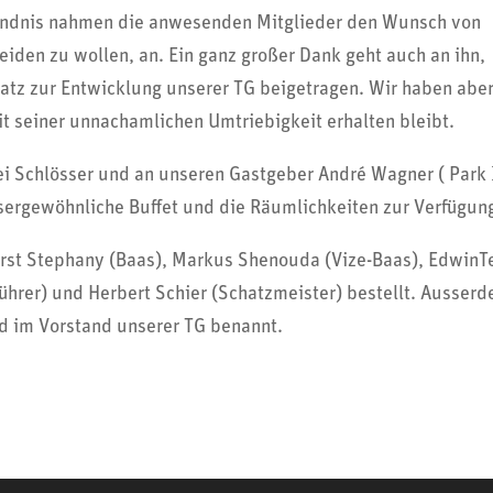
tändnis nahmen die anwe­senden Mitglieder den Wunsch von
iden zu wollen, an. Ein ganz großer Dank geht auch an ihn,
nsatz zur Entwick­lung unserer TG beigetragen. Wir haben abe
 seiner unnacham­li­chen Umtrie­big­keit erhalten bleibt.
ei Schlösser und an unseren Gast­geber André Wagner ( Park
ser­ge­wöhn­liche Buffet und die Räum­lich­keiten zur Verfügun
st Stephany (Baas), Markus Shenouda (Vize-Baas), Edwin­Te
führer) und Herbert Schier (Schatz­meister) bestellt. Ausser
ed im Vorstand unserer TG benannt.