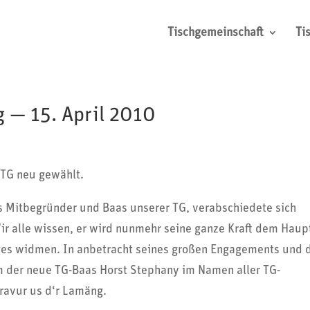
Tischgemeinschaft
Ti
 — 15. April 2010
 TG neu gewählt.
als Mitbe­gründer und Baas unserer TG, verab­schie­dete sich
ir alle wissen, er wird nunmehr seine ganze Kraft dem Haup
nges widmen. In anbe­tracht seines großen Enga­ge­ments und 
ihm der neue TG-Baas Horst Stephany im Namen aller TG-
Gravur us d‘r Lamäng.