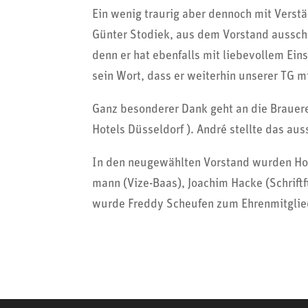
Ein wenig traurig aber dennoch mit Vers
Günter Stodiek, aus dem Vorstand aussche
denn er hat eben­falls mit liebe­vollem Ei
sein Wort, dass er weiterhin unserer TG mit
Ganz beson­derer Dank geht an die Brauer
Hotels Düssel­dorf ). André stellte das aus
In den neuge­wählten Vorstand wurden Hor
mann (Vize-Baas), Joachim Hacke (Schrift­
wurde Freddy Sche­ufen zum Ehren­mit­gli