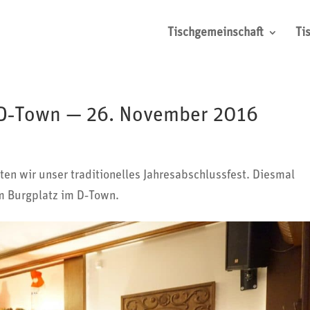
Tischgemeinschaft
Ti
m D‑Town — 26. November 2016
wir unser tradi­tio­nelles Jahres­ab­schluss­fest. Diesmal
m Burg­platz im D‑Town.