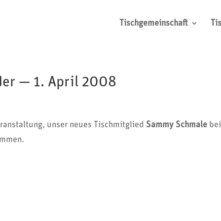
Tischgemeinschaft
Ti
er — 1. April 2008
an­stal­tung, unser neues Tisch­mit­glied
Sammy Schmale
be
ommen.